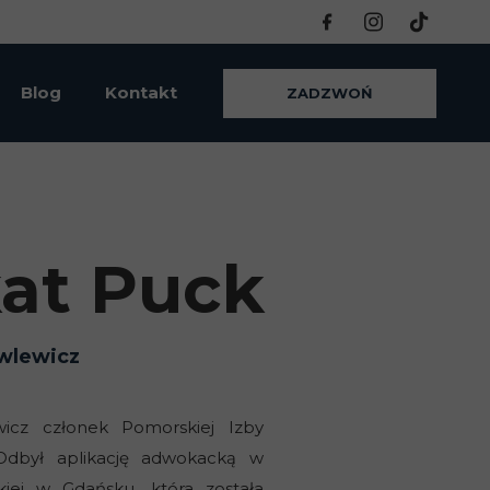
Blog
Kontakt
ZADZWOŃ
at Puck
wlewicz
icz członek Pomorskiej Izby
Odbył aplikację adwokacką w
iej w Gdańsku, która została