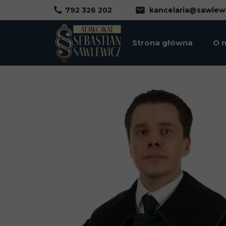
792 326 202
kancelaria@sawlew
Strona główna
O 
Ad
Ad