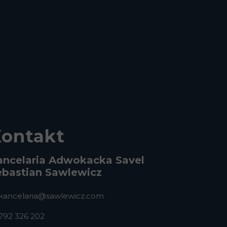
ontakt
ancelaria Adwokacka Savel
ebastian Sawlewicz
kancelaria@sawlewicz.com
792 326 202