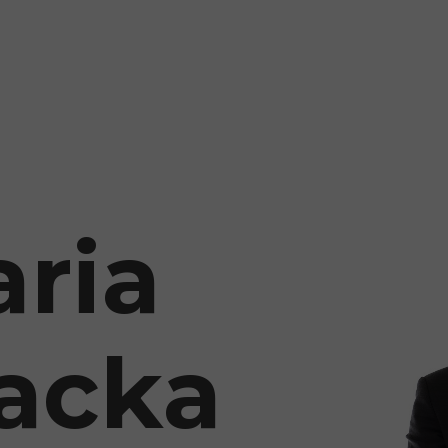
aria
acka