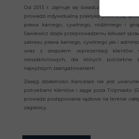
Od 2013 r. zajmuje się świadczeniem pomocy p
prowadzi indywidualną praktykę prawniczą, specj
prawa karnego, cywilnego, rodzinnego i go
Sawlewicz dzięki przeprowadzeniu kilkuset sp
zakresu prawa karnego, cywilnego jak i administ
wraz z zespołem reprezentacji klientów
nieszablonowych, dla których potrzebne s
najwyższym zaangażowaniem
Zasięg działalności Kancelarii nie jest uwar
potrzebami klientów i sięga poza Trójmiasto (G
prowadzi postępowania sądowe na terenie całej 
zagranicy.