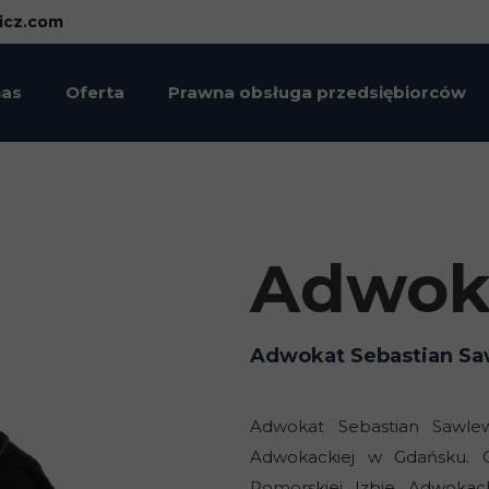
icz.com
nas
Oferta
Prawna obsługa przedsiębiorców
wokat Sebastian Sawlewicz
Prawo karne
wokat Maciej Rydlichowski
Spadki
Radca Prawny Maciej Replin
Rozwód i podział majątku
Adwok
Zasiedzenie nieruchomości
Adwokat Sebastian Sa
Sankcja kredytu darmowego
Upadłość konsumencka
Adwokat Sebastian Sawlew
Adwokackiej w Gdańsku. 
Prawna obsługa przedsiębiorców
Pomorskiej Izbie Adwokack