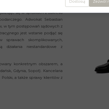
Dostosuj
Zezwól n
rawnej dla klientów. Od 2018 r.
alizując się w sprawach z zakresu
spodarczego. Adwokat Sebastian
raw, w tym postępowań sądowych z
racyjnego jest wstanie podjąć się
 w sprawach skomplikowanych,
ą działania niestandardowe z
unkowany konkretnym obszarem, a
dańsk, Gdynia, Sopot). Kancelaria
Polski, a także sprawy klientów z