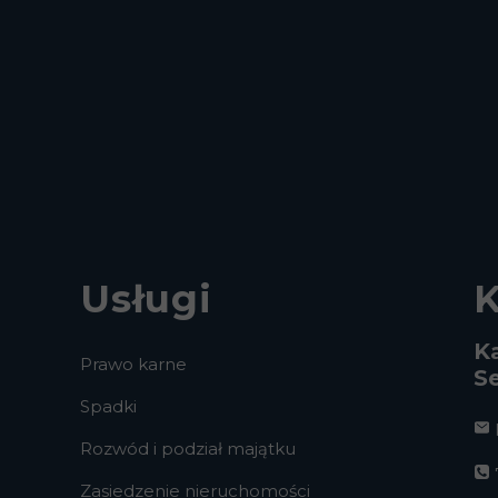
Usługi
K
K
Prawo karne
S
Spadki
Rozwód i podział majątku
Zasiedzenie nieruchomości