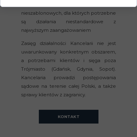
w sprawach skomplikowanych,
nieszablonowych, dla których potrzebne
są działania niestandardowe z
najwyższym zaangażowaniem
Zasięg działalności Kancelarii nie jest
uwarunkowany konkretnym obszarem,
a potrzebami klientów i sięga poza
Trójmiasto (Gdańsk, Gdynia, Sopot).
Kancelaria prowadzi postępowania
sądowe na terenie całej Polski, a także
sprawy klientów z zagranicy.
KONTAKT