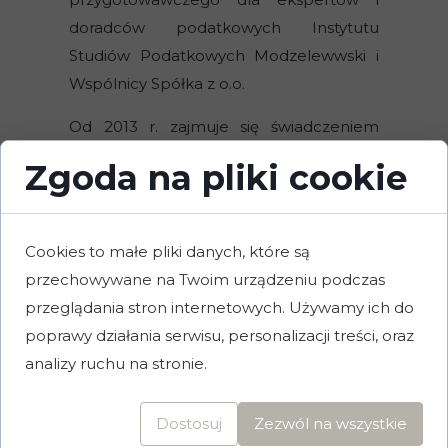
doradców podatkowych Instytutu
Studiów Podatkowych Modzelewwski i
Wspólnicy Spółka z o.o.
Od 2013 r. zajmuje się świadczeniem
pomocy prawnej dla klientów. Od 2018 r.
Zgoda na pliki cookie
prowadzi indywidualną praktykę
prawniczą, specjalizując się w sprawach z
zakresu prawa karnego, cywilnego,
Cookies to małe pliki danych, które są
rodzinnego i gospodarczego. Adwokat
przechowywane na Twoim urządzeniu podczas
Sebastian Sawlewicz dzięki
przeglądania stron internetowych. Używamy ich do
przeprowadzeniu kilkuset spraw, w tym
poprawy działania serwisu, personalizacji treści, oraz
postępowań sądowych z zakresu prawa
analizy ruchu na stronie.
karnego, cywilnego jak i
administracyjnego jest wstanie podjąć się
Dostosuj
Zezwól na wszystkie
wraz z zespołem reprezentacji klientów